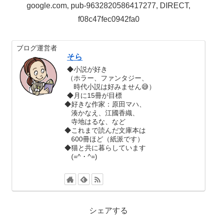
google.com, pub-9632820586417277, DIRECT,
f08c47fec0942fa0
ブログ運営者
そら
◆小説が好き
（ホラー、ファンタジー、
時代小説は好みません😅）
◆月に15冊が目標
◆好きな作家：原田マハ、
湊かなえ、江國香織、
寺地はるな、など
◆これまで読んだ文庫本は
600冊ほど（紙派です）
◆猫と共に暮らしています
(=^・^=)
シェアする