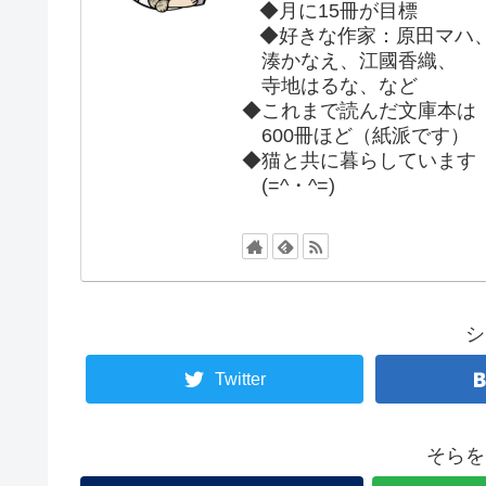
◆月に15冊が目標
◆好きな作家：原田マハ
湊かなえ、江國香織、
寺地はるな、など
◆これまで読んだ文庫本は
600冊ほど（紙派です）
◆猫と共に暮らしています
(=^・^=)
シ
Twitter
そらを