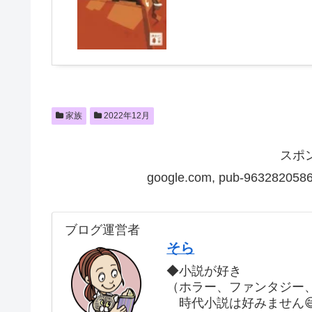
家族
2022年12月
スポ
google.com, pub-9632820586
ブログ運営者
そら
◆小説が好き
（ホラー、ファンタジー
時代小説は好みません