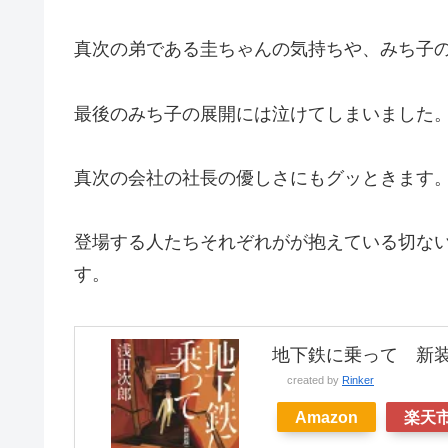
真次の弟である圭ちゃんの気持ちや、みち子
最後のみち子の展開には泣けてしまいました
真次の会社の社長の優しさにもグッときます
登場する人たちそれぞれがが抱えている切な
す。
地下鉄に乗って 新装版
created by
Rinker
Amazon
楽天