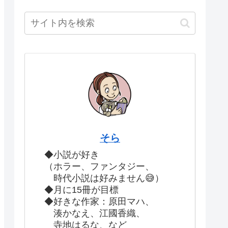
そら
◆小説が好き
（ホラー、ファンタジー、
時代小説は好みません😅）
◆月に15冊が目標
◆好きな作家：原田マハ、
湊かなえ、江國香織、
寺地はるな、など