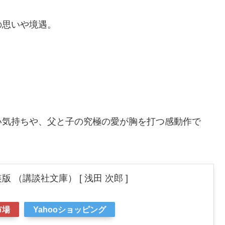
の思いや境遇。
。
。
い気持ちや、父と子の究極の愛が胸を打つ感動作で
 （講談社文庫） [ 浅田 次郎 ]
市場
Yahooショッピング