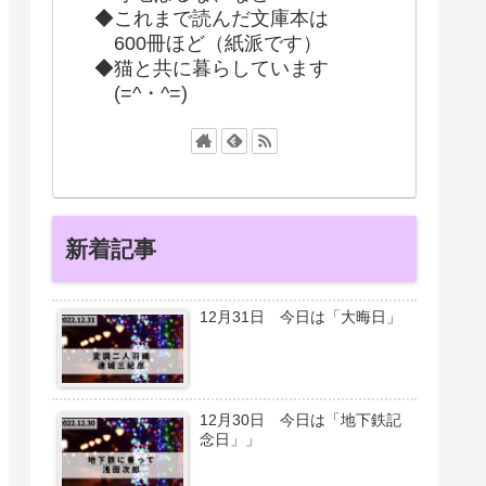
◆これまで読んだ文庫本は
600冊ほど（紙派です）
◆猫と共に暮らしています
(=^・^=)
新着記事
12月31日 今日は「大晦日」
12月30日 今日は「地下鉄記
念日」」