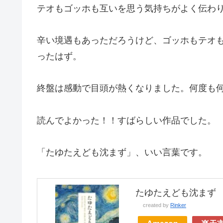
テオもゴッホも互いを思う気持ちがよく伝わり
辛い境遇もあっただろうけど、ゴッホもテオ
ったはず。
終盤は感動で目頭が熱くなりました。何度も
読んでよかった！！すばらしい作品でした。
「たゆたえども沈まず」、いい言葉です。
たゆたえども沈まず （幻
created by
Rinker