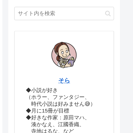
そら
◆小説が好き
（ホラー、ファンタジー、
時代小説は好みません😅）
◆月に15冊が目標
◆好きな作家：原田マハ、
湊かなえ、江國香織、
寺地はるな、など