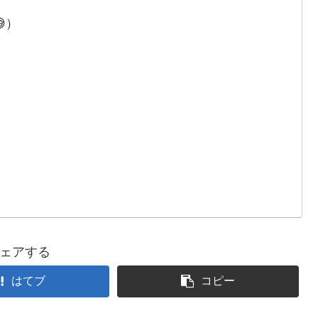
、
）
、
ェアする
はてブ
コピー