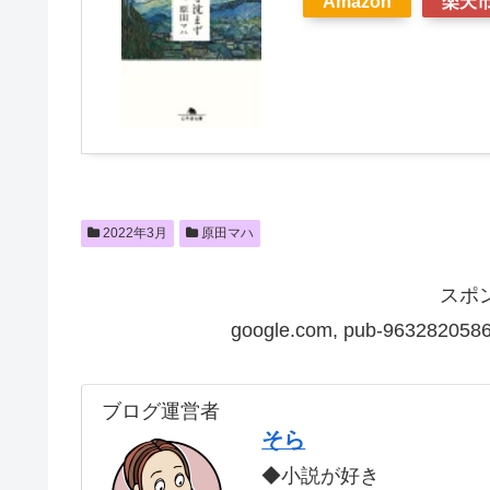
Amazon
楽天
2022年3月
原田マハ
スポ
google.com, pub-9632820586
ブログ運営者
そら
◆小説が好き