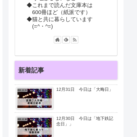
◆これまで読んだ文庫本は
600冊ほど（紙派です）
◆猫と共に暮らしています
(=^・^=)
新着記事
12月31日 今日は「大晦日」
12月30日 今日は「地下鉄記
念日」」