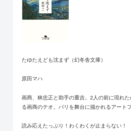
たゆたえども沈まず（幻冬舎文庫）
原田マハ
画商、林忠正と助手の重吉。2人の前に現れ
る画商のテオ。パリを舞台に描かれるアート
読み応えたっぷり！わくわくが止まらない！