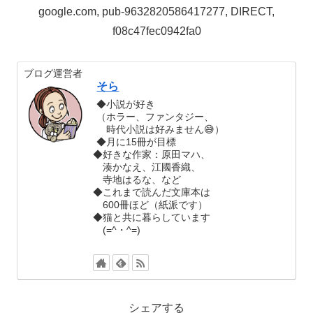
google.com, pub-9632820586417277, DIRECT,
f08c47fec0942fa0
ブログ運営者
そら
◆小説が好き
（ホラー、ファンタジー、
時代小説は好みません😅）
◆月に15冊が目標
◆好きな作家：原田マハ、
湊かなえ、江國香織、
寺地はるな、など
◆これまで読んだ文庫本は
600冊ほど（紙派です）
◆猫と共に暮らしています
(=^・^=)
シェアする