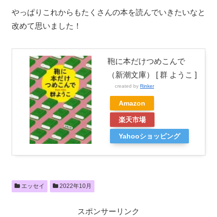
やっぱりこれからもたくさんの本を読んでいきたいなと
改めて思いました！
鞄に本だけつめこんで
（新潮文庫） [ 群 ようこ ]
created by
Rinker
Amazon
楽天市場
Yahooショッピング
エッセイ
2022年10月
スポンサーリンク