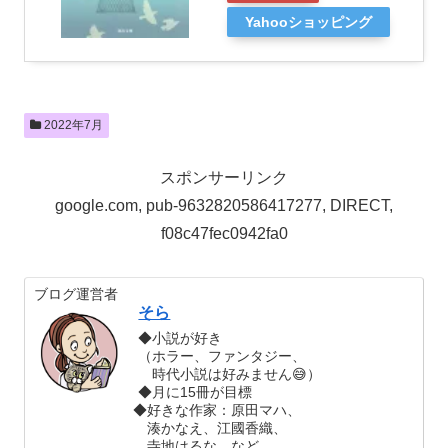
Yahooショッピング
2022年7月
スポンサーリンク
google.com, pub-9632820586417277, DIRECT,
f08c47fec0942fa0
ブログ運営者
そら
◆小説が好き
（ホラー、ファンタジー、
時代小説は好みません😅）
◆月に15冊が目標
◆好きな作家：原田マハ、
湊かなえ、江國香織、
寺地はるな、など