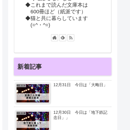
◆これまで読んだ文庫本は
600冊ほど（紙派です）
◆猫と共に暮らしています
(=^・^=)
新着記事
12月31日 今日は「大晦日」
12月30日 今日は「地下鉄記
念日」」