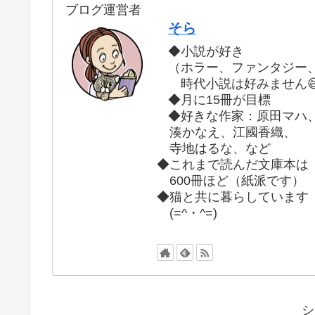
ブログ運営者
そら
◆小説が好き
（ホラー、ファンタジー
時代小説は好みません
◆月に15冊が目標
◆好きな作家：原田マハ
湊かなえ、江國香織、
寺地はるな、など
◆これまで読んだ文庫本は
600冊ほど（紙派です）
◆猫と共に暮らしています
(=^・^=)
シ