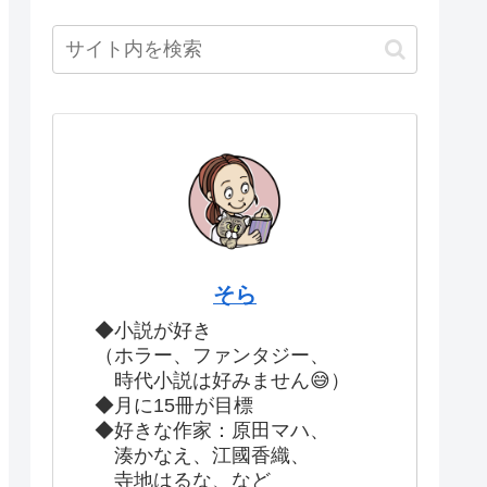
そら
◆小説が好き
（ホラー、ファンタジー、
時代小説は好みません😅）
◆月に15冊が目標
◆好きな作家：原田マハ、
湊かなえ、江國香織、
寺地はるな、など