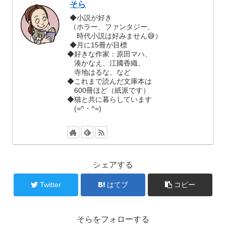
そら
◆小説が好き
（ホラー、ファンタジー、
時代小説は好みません😅）
◆月に15冊が目標
◆好きな作家：原田マハ、
湊かなえ、江國香織、
寺地はるな、など
◆これまで読んだ文庫本は
600冊ほど（紙派です）
◆猫と共に暮らしています
(=^・^=)
シェアする
Twitter
はてブ
コピー
そらをフォローする