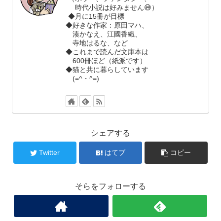
時代小説は好みません😅）
◆月に15冊が目標
◆好きな作家：原田マハ、
湊かなえ、江國香織、
寺地はるな、など
◆これまで読んだ文庫本は
600冊ほど（紙派です）
◆猫と共に暮らしています
(=^・^=)
シェアする
Twitter
はてブ
コピー
そらをフォローする