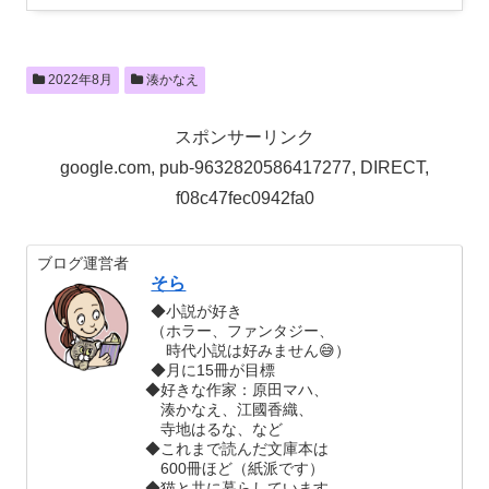
2022年8月
湊かなえ
スポンサーリンク
google.com, pub-9632820586417277, DIRECT,
f08c47fec0942fa0
ブログ運営者
そら
◆小説が好き
（ホラー、ファンタジー、
時代小説は好みません😅）
◆月に15冊が目標
◆好きな作家：原田マハ、
湊かなえ、江國香織、
寺地はるな、など
◆これまで読んだ文庫本は
600冊ほど（紙派です）
◆猫と共に暮らしています