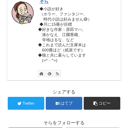
そら
◆小説が好き
（ホラー、ファンタジー、
時代小説は好みません😅）
◆月に15冊が目標
◆好きな作家：原田マハ、
湊かなえ、江國香織、
寺地はるな、など
◆これまで読んだ文庫本は
600冊ほど（紙派です）
◆猫と共に暮らしています
(=^・^=)
シェアする
Twitter
はてブ
コピー
そらをフォローする