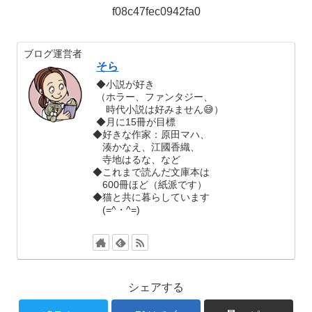
f08c47fec0942fa0
ブログ運営者
そら
◆小説が好き
（ホラー、ファンタジー、
時代小説は好みません😅）
◆月に15冊が目標
◆好きな作家：原田マハ、
湊かなえ、江國香織、
寺地はるな、など
◆これまで読んだ文庫本は
600冊ほど（紙派です）
◆猫と共に暮らしています
(=^・^=)
シェアする