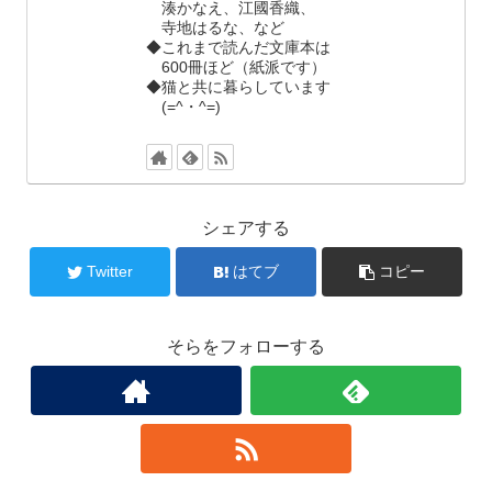
湊かなえ、江國香織、
寺地はるな、など
◆これまで読んだ文庫本は
600冊ほど（紙派です）
◆猫と共に暮らしています
(=^・^=)
シェアする
Twitter
はてブ
コピー
そらをフォローする