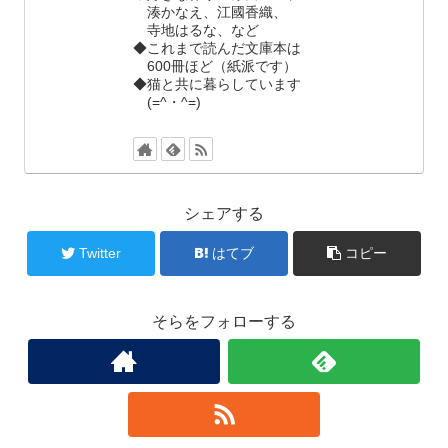
湊かなえ、江國香織、
寺地はるな、など
◆これまで読んだ文庫本は
600冊ほど（紙派です）
◆猫と共に暮らしています
(=^・^=)
シェアする
Twitter
はてブ
コピー
そらをフォローする