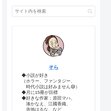
そら
◆小説が好き
（ホラー、ファンタジー、
時代小説は好みません😅）
◆月に15冊が目標
◆好きな作家：原田マハ、
湊かなえ、江國香織、
寺地はるな、など