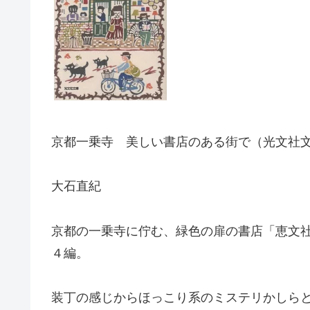
京都一乗寺 美しい書店のある街で（光文社
大石直紀
京都の一乗寺に佇む、緑色の扉の書店「恵文
４編。
装丁の感じからほっこり系のミステリかしら