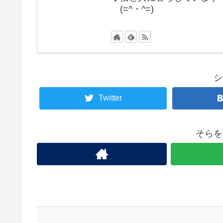
(=^・^=)
シ
Twitter
そらを