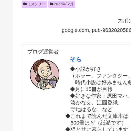
ミステリー
2022年12月
スポ
google.com, pub-9632820586
ブログ運営者
そら
◆小説が好き
（ホラー、ファンタジー
時代小説は好みません
◆月に15冊が目標
◆好きな作家：原田マハ
湊かなえ、江國香織、
寺地はるな、など
◆これまで読んだ文庫本は
600冊ほど（紙派です）
◆猫と共に暮らしています