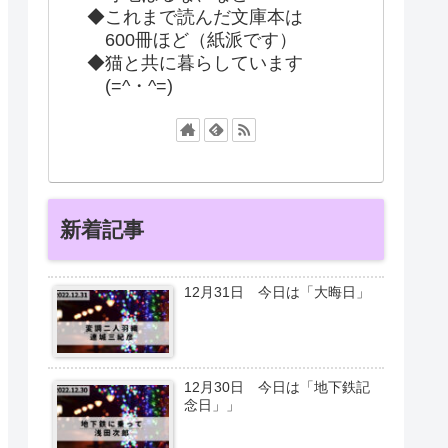
◆これまで読んだ文庫本は
600冊ほど（紙派です）
◆猫と共に暮らしています
(=^・^=)
新着記事
12月31日 今日は「大晦日」
12月30日 今日は「地下鉄記
念日」」