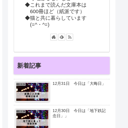
◆これまで読んだ文庫本は
600冊ほど（紙派です）
◆猫と共に暮らしています
(=^・^=)
新着記事
12月31日 今日は「大晦日」
12月30日 今日は「地下鉄記
念日」」