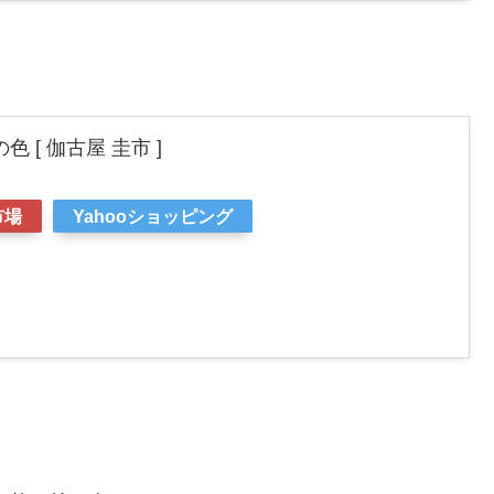
 [ 伽古屋 圭市 ]
市場
Yahooショッピング