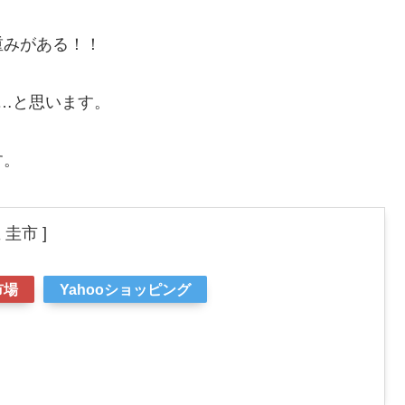
重みがある！！
…と思います。
す。
圭市 ]
市場
Yahooショッピング