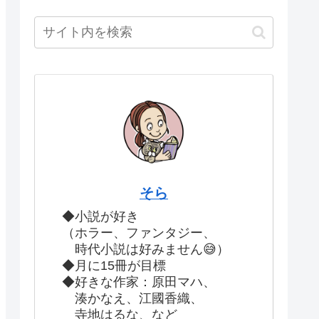
そら
◆小説が好き
（ホラー、ファンタジー、
時代小説は好みません😅）
◆月に15冊が目標
◆好きな作家：原田マハ、
湊かなえ、江國香織、
寺地はるな、など