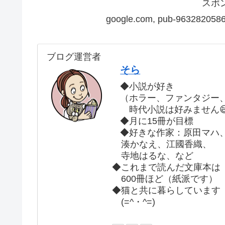
スポ
google.com, pub-9632820586
ブログ運営者
そら
◆小説が好き
（ホラー、ファンタジー
時代小説は好みません
◆月に15冊が目標
◆好きな作家：原田マハ
湊かなえ、江國香織、
寺地はるな、など
◆これまで読んだ文庫本は
600冊ほど（紙派です）
◆猫と共に暮らしています
(=^・^=)